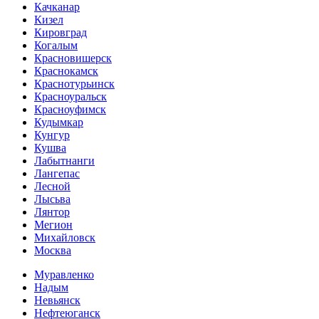
Качканар
Кизел
Кировград
Когалым
Красновишерск
Краснокамск
Краснотурьинск
Красноуральск
Красноуфимск
Кудымкар
Кунгур
Кушва
Лабытнанги
Лангепас
Лесной
Лысьва
Лянтор
Мегион
Михайловск
Москва
Муравленко
Надым
Невьянск
Нефтеюганск