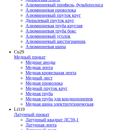
Алюминиевый профиль, бульбополоса
Алюминиевая проволока
Алюминиевый пруток круг
Дюралевый пруток круг
Алюминиевая труба круглая
Алюминиевая труба бокс
Алюминиевый уголок
Алюминиевый шестигранник
Алюминиевая шина
Cu
29
Медный прокат
Медные аноды
Медная лента
Медная кровельная лента
Медный лист
Медная проволока
Медный пруток круг
Медная труба
Медная труба для кондиционеров
Медная шина электротехническая
Lt
119
Латунный прокат
Латунный квадрат ЛС59-1
Латунная лента