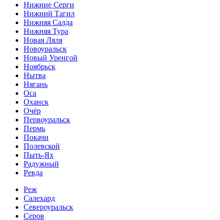
Нижние Серги
Нижний Тагил
Нижняя Салда
Нижняя Тура
Новая Ляля
Новоуральск
Новый Уренгой
Ноябрьск
Нытва
Нягань
Оса
Оханск
Очёр
Первоуральск
Пермь
Покачи
Полевской
Пыть-Ях
Радужный
Ревда
Реж
Салехард
Североуральск
Серов