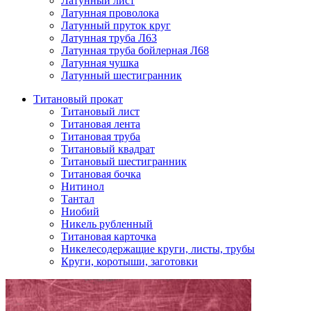
Латунный лист
Латунная проволока
Латунный пруток круг
Латунная труба Л63
Латунная труба бойлерная Л68
Латунная чушка
Латунный шестигранник
Титановый прокат
Титановый лист
Титановая лента
Титановая труба
Титановый квадрат
Титановый шестигранник
Титановая бочка
Нитинол
Тантал
Ниобий
Никель рубленный
Титановая карточка
Никелесодержащие круги, листы, трубы
Круги, коротыши, заготовки