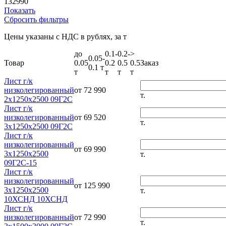
132990
Показать
Сбросить фильтры
Цены указаны с НДС в рублях, за т
до
0.1-
0.2-
>
0.05-
Товар
0.05
0.2
0.5
0.5
Заказ
0.1 т
т
т
т
т
Лист г/к
низколегированный
от 72 990
т.
2х1250х2500 09Г2С
Лист г/к
низколегированный
от 69 520
т.
3х1250х2500 09Г2С
Лист г/к
низколегированный
от 69 990
3х1250х2500
т.
09Г2С-15
Лист г/к
низколегированный
от 125 990
3х1250х2500
т.
10ХСНД 10ХСНД
Лист г/к
низколегированный
от 72 990
т.