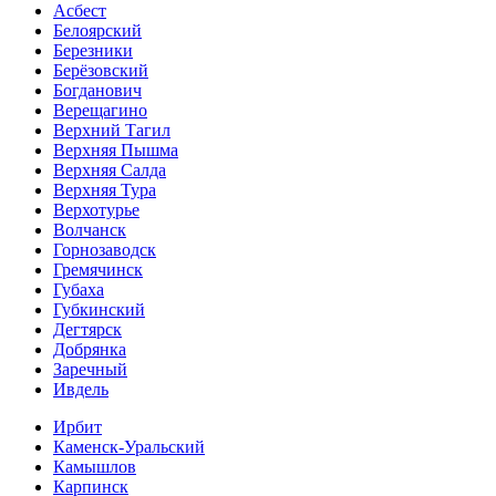
Асбест
Белоярский
Березники
Берёзовский
Богданович
Верещагино
Верхний Тагил
Верхняя Пышма
Верхняя Салда
Верхняя Тура
Верхотурье
Волчанск
Горнозаводск
Гремячинск
Губаха
Губкинский
Дегтярск
Добрянка
Заречный
Ивдель
Ирбит
Каменск-Уральский
Камышлов
Карпинск