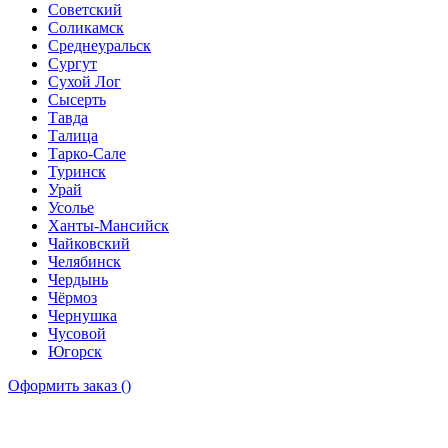
Советский
Соликамск
Среднеуральск
Сургут
Сухой Лог
Сысерть
Тавда
Талица
Тарко-Сале
Туринск
Урай
Усолье
Ханты-Мансийск
Чайковский
Челябинск
Чердынь
Чёрмоз
Чернушка
Чусовой
Югорск
Оформить заказ
(
)