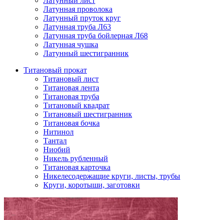
Латунный лист
Латунная проволока
Латунный пруток круг
Латунная труба Л63
Латунная труба бойлерная Л68
Латунная чушка
Латунный шестигранник
Титановый прокат
Титановый лист
Титановая лента
Титановая труба
Титановый квадрат
Титановый шестигранник
Титановая бочка
Нитинол
Тантал
Ниобий
Никель рубленный
Титановая карточка
Никелесодержащие круги, листы, трубы
Круги, коротыши, заготовки