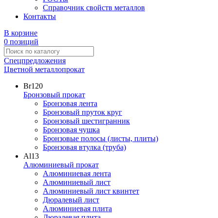
Справочник свойств металлов
Контакты
В корзине
0 позиций
Спецпредложения
Цветной металлопрокат
Br
120
Бронзовый прокат
Бронзовая лента
Бронзовый пруток круг
Бронзовый шестигранник
Бронзовая чушка
Бронзовые полосы (листы, плиты)
Бронзовая втулка (труба)
Al
13
Алюминиевый прокат
Алюминиевая лента
Алюминиевый лист
Алюминиевый лист квинтет
Дюралевый лист
Алюминиевая плита
Дюралевая плита