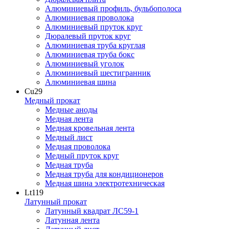
Алюминиевый профиль, бульбополоса
Алюминиевая проволока
Алюминиевый пруток круг
Дюралевый пруток круг
Алюминиевая труба круглая
Алюминиевая труба бокс
Алюминиевый уголок
Алюминиевый шестигранник
Алюминиевая шина
Cu
29
Медный прокат
Медные аноды
Медная лента
Медная кровельная лента
Медный лист
Медная проволока
Медный пруток круг
Медная труба
Медная труба для кондиционеров
Медная шина электротехническая
Lt
119
Латунный прокат
Латунный квадрат ЛС59-1
Латунная лента